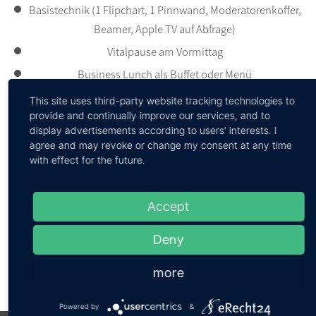
Basistechnik (1 Flipchart, 1 Pinnwand, Moderatorenkoffer,
Beamer, Apple TV auf Abfrage)
Vitalpause am Vormittag
Business Lunch als Buffet oder Menü
Sweet Break am Nachmittag
This site uses third-party website tracking technologies to
provide and continually improve our services, and to
Abendessen als Buffet oder Menü
display advertisements according to users' interests. I
Wasser im Tagungsraum
agree and may revoke or change my consent at any time
with effect for the future.
1 Übernachtung inklusive Frühstück
*weitere Technik auf Anfrage ggf. gegen Aufpreis
139,00 € / pro Person im Doppelzimmer
Accept
159,00 € / pro Person im Einzelzimmer
Deny
Jetzt anfragen
more
Powered by
&