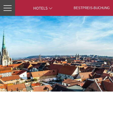
HOTELS
BESTPREIS-
BUCHUNG
ZIMMER
RESTAURANT MEAT
EVENTS
TAGUNG
FITNESSPARK
BEAUTY & WELLNESS