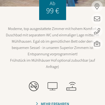
Ab
99 €
Moderne, top ausgestattete Zimmer mit hohem Komfort,
+
Duschbad mit separatem WC und einmaliger Lage mitten in
Mühlhausen. Egal ob im gemütlichen Bett oder dem
K
bequemen Sessel - in unseren Superior Zimmern ist
Entspannung vorprogrammiert!
Frühstück im Mühlhäuser Hof optional zubuchbar (auf
Anfrage)
MEHR ERFAHREN