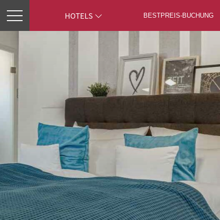
HOTELS
BESTPREIS-
BUCHUNG
ZIMMER
RESTAURANT MEAT
FITNESSPARK
BEAUTY & WELLNESS